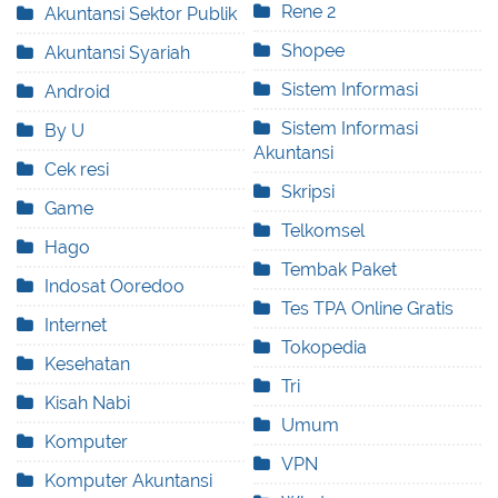
Rene 2
Akuntansi Sektor Publik
Shopee
Akuntansi Syariah
Sistem Informasi
Android
Sistem Informasi
By U
Akuntansi
Cek resi
Skripsi
Game
Telkomsel
Hago
Tembak Paket
Indosat Ooredoo
Tes TPA Online Gratis
Internet
Tokopedia
Kesehatan
Tri
Kisah Nabi
Umum
Komputer
VPN
Komputer Akuntansi